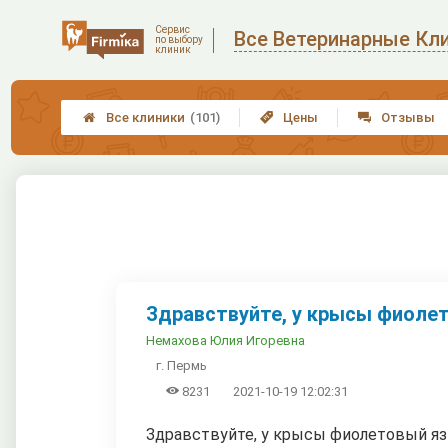
Сервис
Все Ветеринарные Кл
по выбору
клиник
Все клиники
(101)
Цены
Отзывы



Здравствуйте, у крысы фиолет
Немахова Юлия Игоревна
г. Пермь

8231
2021-10-19 12:02:31
Здравствуйте, у крысы фиолетовый язык